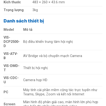
Kích thước
483 × 260 × 43.6 mm
Trọng lượng
3kg
Danh sách thiết bị
Model
Mô tả
VIS-
DCP2500-
Bộ điều khiển trung tâm hội nghị
D
VIS-ATV-
AV Bridge và bộ chuyển mạch Camera
B
VIS-DMD-
Thiết bị hội nghị
T
VIS-CDC-
Camera họp HD
U
Máy tính cài phần mềm cộng tác trực tuyến như
PC
Teams, Skype, Zoom và kết nối Internet
Màn hình độ phân giải cao, màn hình lớn phù hợp
Screen