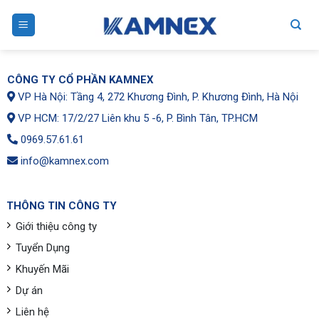
Skip
to
content
CÔNG TY CỔ PHẦN KAMNEX
VP Hà Nội: Tầng 4, 272 Khương Đình, P. Khương Đình, Hà Nội
VP HCM: 17/2/27 Liên khu 5 -6, P. Bình Tân, TP.HCM
0969.57.61.61
info@kamnex.com
THÔNG TIN CÔNG TY
Giới thiệu công ty
Tuyển Dụng
Khuyến Mãi
Dự án
Liên hệ