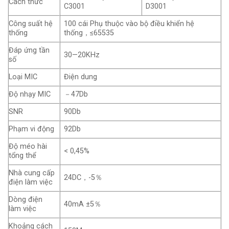
Cách thức
C3001
D3001
Công suất hệ
100 cái Phụ thuộc vào bộ điều khiển hệ
thống
thống，≤65535
Đáp ứng tần
30—20KHz
số
Loại MIC
Điện dung
Độ nhạy MIC
－47Db
SNR
90Db
Phạm vi động
92Db
Độ méo hài
< 0,45%
tổng thể
Nhà cung cấp
24DC，-5％
điện làm việc
Dòng điện
40mA ±5％
làm việc
Khoảng cách