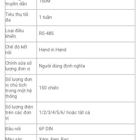
150M
truyền dẫn
Tiêu thụ tối
1 tuần
đa
Loại điều
RS-485
khiển
Chế độ kết
Hand in Hand
nối
Chỉnh sửa số
Người dùng định nghĩa
lượng đơn vị
Số lượng đơn
vị chủ tịch
150 chiếc
trong một hệ
thống
Số lượng điện
trên các đơn
1/2/3/4/5/6/ hoặc tất cả
vị
Đầu nối
6P DIN
Màu sắc
Xám, Đen, Bạc