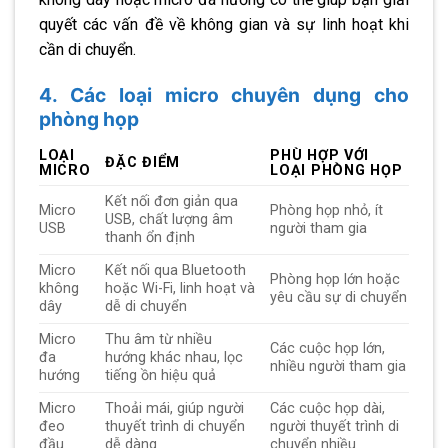
quyết các vấn đề về không gian và sự linh hoạt khi
cần di chuyển.
4. Các loại micro chuyên dụng cho
phòng họp
LOẠI
PHÙ HỢP VỚI
ĐẶC ĐIỂM
MICRO
LOẠI PHÒNG HỌP
Kết nối đơn giản qua
Micro
Phòng họp nhỏ, ít
USB, chất lượng âm
USB
người tham gia
thanh ổn định
Micro
Kết nối qua Bluetooth
Phòng họp lớn hoặc
không
hoặc Wi-Fi, linh hoạt và
yêu cầu sự di chuyển
dây
dễ di chuyển
Micro
Thu âm từ nhiều
Các cuộc họp lớn,
đa
hướng khác nhau, lọc
nhiều người tham gia
hướng
tiếng ồn hiệu quả
Micro
Thoải mái, giúp người
Các cuộc họp dài,
đeo
thuyết trình di chuyển
người thuyết trình di
đầu
dễ dàng
chuyển nhiều