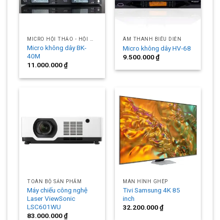
MICRO HỘI THẢO - HỘI NGHỊ
ÂM THANH BIỂU DIỄN
Micro không dây BK-
Micro không dây HV-68
40M
9.500.000
₫
11.000.000
₫
TOÀN BỘ SẢN PHẨM
MÀN HÌNH GHÉP
Máy chiếu công nghệ
Tivi Samsung 4K 85
Laser ViewSonic
inch
LSC601WU
32.200.000
₫
83.000.000
₫