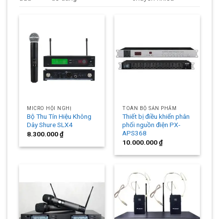
MICRO HỘI NGHỊ
TOÀN BỘ SẢN PHẨM
Bộ Thu Tín Hiệu Không
Thiết bị điều khiển phân
Dây Shure SLX4
phối nguồn điện PX-
APS368
8.300.000
₫
10.000.000
₫