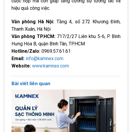
cuộc họp mà còn giúp tăng cường sự tương tác và
hiệu quả công việc.
Văn phòng Hà Nội:
Tầng 4, số 272 Khương Đình,
Thanh Xuân, Hà Nội
Văn phòng TP.HCM:
717/2/27 Liên khu 5-6, P. Bình
Hưng Hòa B, quận Bình Tân, TP.HCM
Hotline/Zalo:
0969.57.61.61
Email:
info@kamnex.com
Website:
www.kamnex.com
Bài viết liên quan