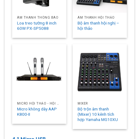
ÂM THANH THÔNG BÁO
ÂM THANH HỘI THẢO
Loa treo tường 8 inch
Bộ âm thanh hội nghị –
60W PX-SP5088
hội thảo
MICRO HỘI THẢO - HỘI NGHỊ
MIXER
Micro không dây AAP
Bộ trộn âm thanh
K800-II
(Mixer) 10 kênh tích
hợp Yamaha MG10XU
4.1 Micro USB