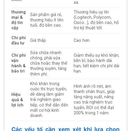
xa.
thương
Thương hiệu uy tín
Sản phẩm giá rẻ,
mại &
(Logitech, Polycom,
thương hiệu ít tên
độ tin
Cisco…), độ bền cao, hỗ
tuổi, độ bền cao.
cậy
trợ kỹ thuật tốt.
Chi phí
Giá thấp
Cao hơn
đầu tư
Sửa chữa nhanh
Chi phí
Giảm thiểu sự khó khăn,
chóng, phải sửa
vận
bền bỉ, bảo hành dài
chữa hoặc thay thế
hành &
hạn, tiết kiệm chi phí dài
thường xuyên, tăng
bảo trì
hạn.
thêm phí.
Khó khăn trong
Hình ảnh rõ nét, âm
cuộc thi trực tuyến,
thanh chân thực, giúp
dễ dàng làm giảm
Hiệu
tăng năng suất, nâng
quả &
trải nghiệm giao
cao trải nghiệm trực
lợi ích
tiếp, có thể dẫn đến
tuyến, ROI có thể đạt
mất cơ hội kinh
200% trong 1 năm.
doanh.
Các yếu tố cần xem xét khi lựa chọn