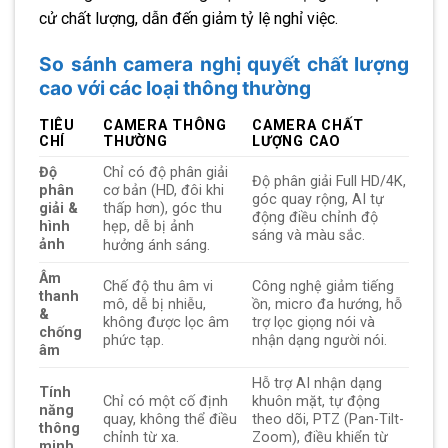
cử chất lượng, dẫn đến giảm tỷ lệ nghỉ việc.
So sánh camera nghị quyết chất lượng
cao với các loại thông thường
TIÊU
CAMERA THÔNG
CAMERA CHẤT
CHÍ
THƯỜNG
LƯỢNG CAO
Độ
Chỉ có độ phân giải
Độ phân giải Full HD/4K,
phân
cơ bản (HD, đôi khi
góc quay rộng, AI tự
giải &
thấp hơn), góc thu
động điều chỉnh độ
hình
hẹp, dễ bị ảnh
sáng và màu sắc.
ảnh
hưởng ánh sáng.
Âm
Chế độ thu âm vi
Công nghệ giảm tiếng
thanh
mô, dễ bị nhiễu,
ồn, micro đa hướng, hỗ
&
không được lọc âm
trợ lọc giọng nói và
chống
phức tạp.
nhận dạng người nói.
âm
Hỗ trợ AI nhận dạng
Tính
Chỉ có một cố định
khuôn mặt, tự động
năng
quay, không thể điều
theo dõi, PTZ (Pan-Tilt-
thông
chỉnh từ xa.
Zoom), điều khiển từ
minh