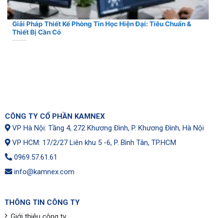
Giải Pháp Thiết Kế Phòng Tin Học Hiện Đại: Tiêu Chuẩn &
Thiết Bị Cần Có
CÔNG TY CỔ PHẦN KAMNEX
VP Hà Nội: Tầng 4, 272 Khương Đình, P. Khương Đình, Hà Nội
VP HCM: 17/2/27 Liên khu 5 -6, P. Bình Tân, TP.HCM
0969.57.61.61
info@kamnex.com
THÔNG TIN CÔNG TY
Giới thiệu công ty