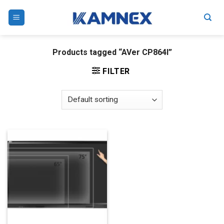
Skip
to
content
Products tagged “AVer CP864I”
FILTER