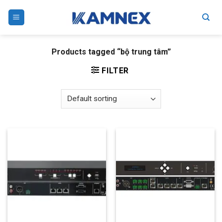
Skip
to
content
Products tagged “bộ trung tâm”
FILTER