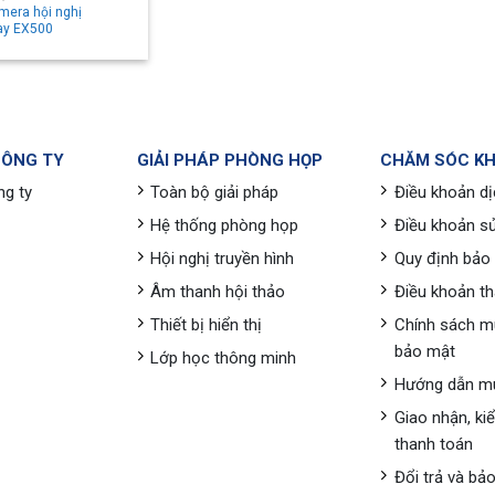
amera hội nghị
ay EX500
CÔNG TY
GIẢI PHÁP PHÒNG HỌP
CHĂM SÓC K
ng ty
Toàn bộ giải pháp
Điều khoản dị
Hệ thống phòng họp
Điều khoản s
Hội nghị truyền hình
Quy định bảo
Âm thanh hội thảo
Điều khoản t
Thiết bị hiển thị
Chính sách m
bảo mật
Lớp học thông minh
Hướng dẫn m
Giao nhận, ki
thanh toán
Đổi trả và bả