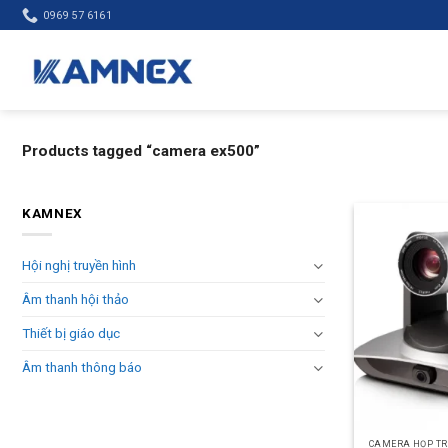
Skip
0969 57 6161
to
content
Products tagged “camera ex500”
KAMNEX
Hội nghị truyền hình
Âm thanh hội thảo
Thiết bị giáo dục
Âm thanh thông báo
CAMERA HỌP TR