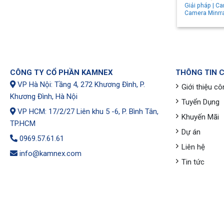
Giải pháp | C
Camera Minrr
CÔNG TY CỔ PHẦN KAMNEX
THÔNG TIN 
VP Hà Nội: Tầng 4, 272 Khương Đình, P.
Giới thiệu cô
Khương Đình, Hà Nội
Tuyển Dụng
VP HCM: 17/2/27 Liên khu 5 -6, P. Bình Tân,
Khuyến Mãi
TP.HCM
Dự án
0969.57.61.61
Liên hệ
info@kamnex.com
Tin tức