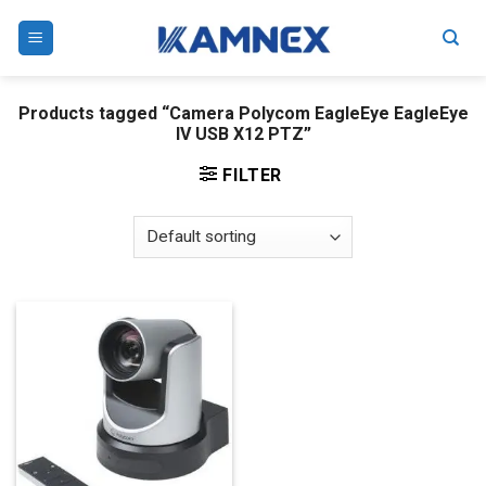
Skip
to
content
Products tagged “Camera Polycom EagleEye EagleEye
IV USB X12 PTZ”
FILTER