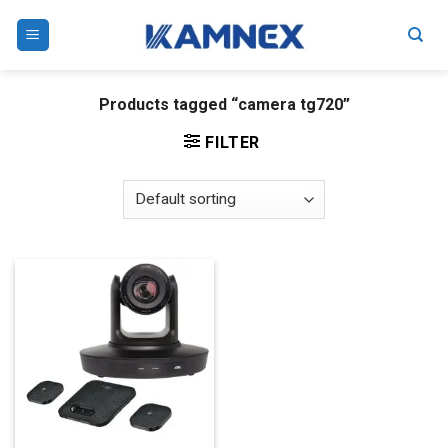
Skip
to
content
Products tagged “camera tg720”
FILTER