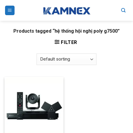
Skip
to
content
Products tagged “hệ thống hội nghị poly g7500”
FILTER