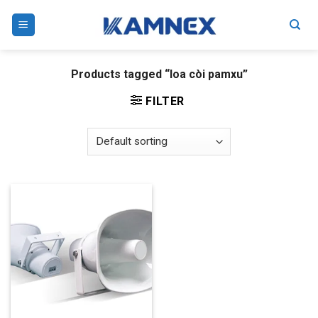
Skip
to
content
Products tagged “loa còi pamxu”
FILTER