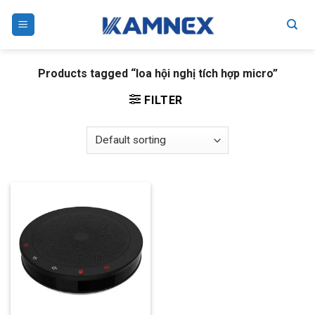
Skip
to
content
Products tagged “loa hội nghị tích hợp micro”
FILTER