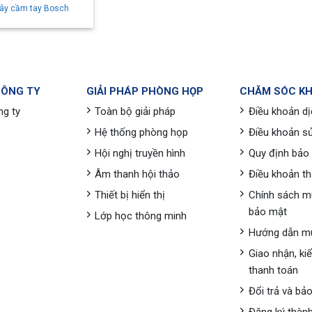
dây cầm tay Bosch
CÔNG TY
GIẢI PHÁP PHÒNG HỌP
CHĂM SÓC K
ng ty
Toàn bộ giải pháp
Điều khoản dị
Hệ thống phòng họp
Điều khoản s
Hội nghị truyền hình
Quy định bảo
Âm thanh hội thảo
Điều khoản t
Thiết bị hiển thị
Chính sách m
bảo mật
Lớp học thông minh
Hướng dẫn m
Giao nhận, ki
thanh toán
Đổi trả và bả
Đăng ký thành