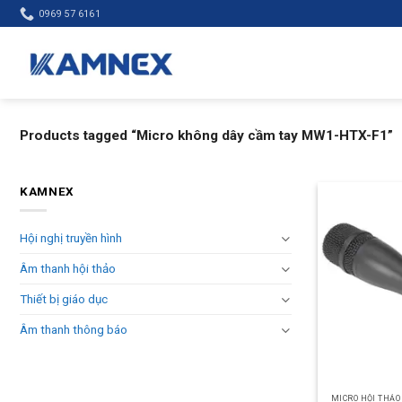
Skip
0969 57 6161
to
content
Products tagged “Micro không dây cầm tay MW1-HTX-F1”
KAMNEX
Hội nghị truyền hình
Âm thanh hội thảo
Thiết bị giáo dục
Âm thanh thông báo
MICRO HỘI THẢO 