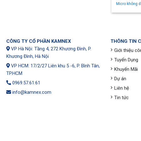
Micro không 
CÔNG TY CỔ PHẦN KAMNEX
THÔNG TIN 
VP Hà Nội: Tầng 4, 272 Khương Đình, P.
Giới thiệu cô
Khương Đình, Hà Nội
Tuyển Dụng
VP HCM: 17/2/27 Liên khu 5 -6, P. Bình Tân,
Khuyến Mãi
TP.HCM
Dự án
0969.57.61.61
Liên hệ
info@kamnex.com
Tin tức