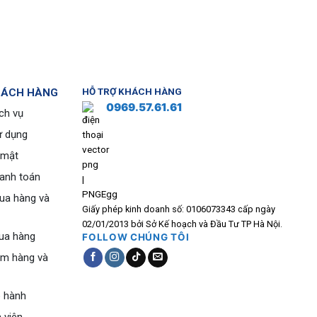
HÁCH HÀNG
HỖ TRỢ KHÁCH HÀNG
0969.57.61.61
ch vụ
ử dụng
 mật
hanh toán
ua hàng và
Giấy phép kinh doanh số: 0106073343 cấp ngày
02/01/2013 bởi Sở Kế hoạch và Đầu Tư TP Hà Nội.
ua hàng
FOLLOW CHÚNG TÔI
ểm hàng và
o hành
 viên