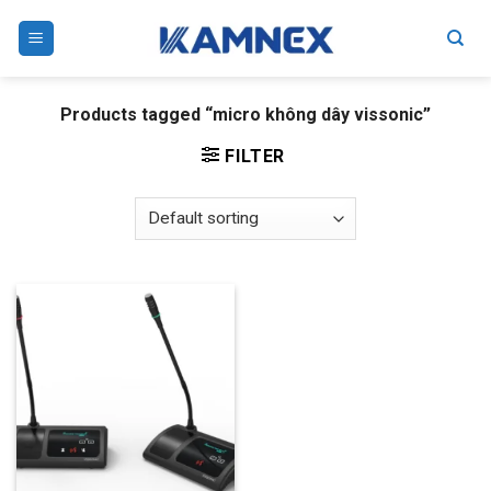
Skip
to
content
Products tagged “micro không dây vissonic”
FILTER