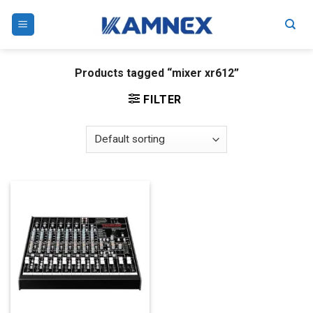
Skip
to
content
Products tagged “mixer xr612”
FILTER