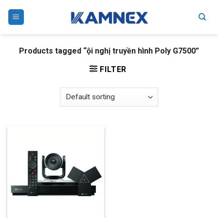
Skip
to
content
Products tagged “ội nghị truyền hình Poly G7500”
FILTER