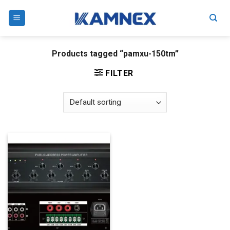
Skip
to
content
Products tagged “pamxu-150tm”
FILTER