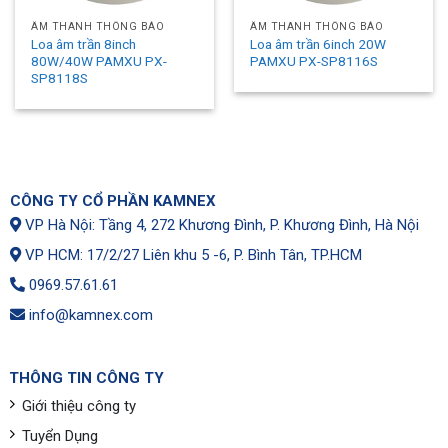
ÂM THANH THÔNG BÁO
ÂM THANH THÔNG BÁO
Loa âm trần 8inch
Loa âm trần 6inch 20W
80W/40W PAMXU PX-
PAMXU PX-SP8116S
SP8118S
CÔNG TY CỔ PHẦN KAMNEX
VP Hà Nội: Tầng 4, 272 Khương Đình, P. Khương Đình, Hà Nội
VP HCM: 17/2/27 Liên khu 5 -6, P. Bình Tân, TP.HCM
0969.57.61.61
info@kamnex.com
THÔNG TIN CÔNG TY
Giới thiệu công ty
Tuyển Dụng