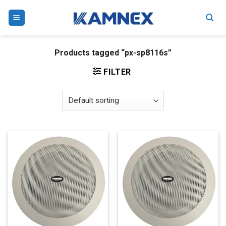
Skip
to
content
Products tagged “px-sp8116s”
FILTER