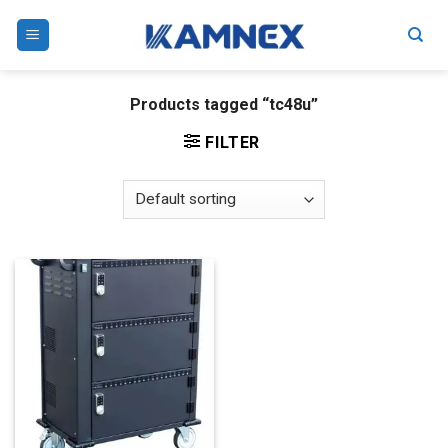
Skip
to
content
Products tagged “tc48u”
FILTER