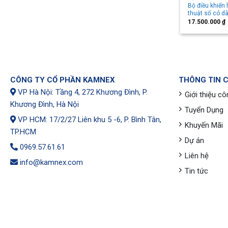
Bộ điều khiển 
thuật số có d
17.500.000
₫
CÔNG TY CỔ PHẦN KAMNEX
THÔNG TIN 
VP Hà Nội: Tầng 4, 272 Khương Đình, P.
Giới thiệu cô
Khương Đình, Hà Nội
Tuyển Dụng
VP HCM: 17/2/27 Liên khu 5 -6, P. Bình Tân,
Khuyến Mãi
TP.HCM
Dự án
0969.57.61.61
Liên hệ
info@kamnex.com
Tin tức