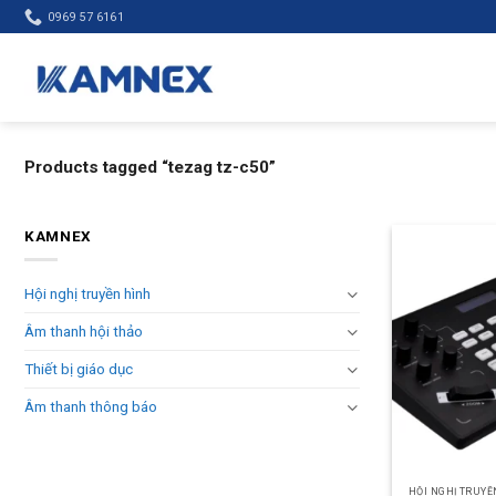
Skip
0969 57 6161
to
content
Products tagged “tezag tz-c50”
KAMNEX
Hội nghị truyền hình
Âm thanh hội thảo
Thiết bị giáo dục
Âm thanh thông báo
HỘI NGHỊ TRUYỀ