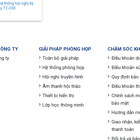
hệ thống hội nghị kỹ
ây TZ-C50
CÔNG TY
GIẢI PHÁP PHÒNG HỌP
CHĂM SÓC K
ng ty
Toàn bộ giải pháp
Điều khoản dị
Hệ thống phòng họp
Điều khoản s
Hội nghị truyền hình
Quy định bảo
Âm thanh hội thảo
Điều khoản t
Thiết bị hiển thị
Chính sách m
bảo mật
Lớp học thông minh
Hướng dẫn m
Giao nhận, ki
thanh toán
Đổi trả và bả