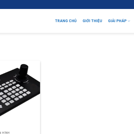
TRANG CHỦ
GIỚI THIỆU
GIẢI PHÁP
N HÌNH