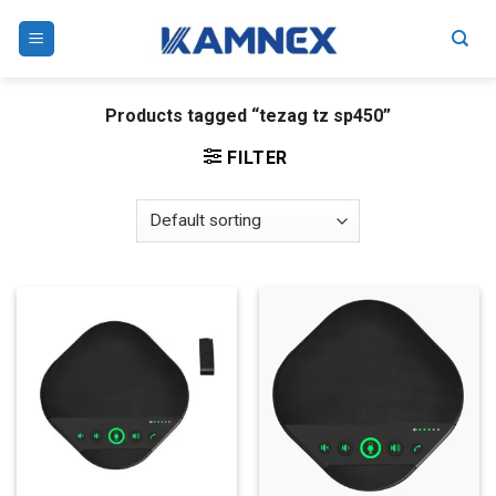
Skip
to
content
Products tagged “tezag tz sp450”
FILTER