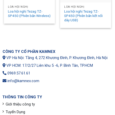
LOA HỘI NGHỊ
LOA HỘI NGHỊ
Loa hội nghị Tezag TZ-
Loa hội nghị Tezag TZ-
SP450 (Phiên bản Wireless)
SP450 (Phiên bản kết nối
dây USB)
CÔNG TY CỔ PHẦN KAMNEX
VP Hà Nội: Tầng 4, 272 Khương Đình, P. Khương Đình, Hà Nội
VP HCM: 17/2/27 Liên khu 5 -6, P. Bình Tân, TP.HCM
0969.57.61.61
info@kamnex.com
THÔNG TIN CÔNG TY
Giới thiệu công ty
Tuyển Dụng