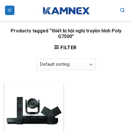
Skip
to
content
Products tagged “thiết bị hội nghị truyền hình Poly
G7500”
FILTER