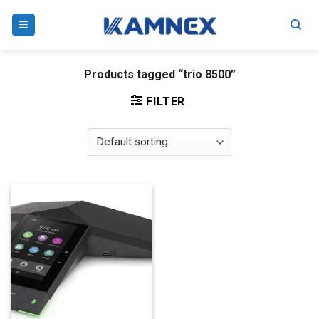
Skip
to
content
Products tagged “trio 8500”
FILTER