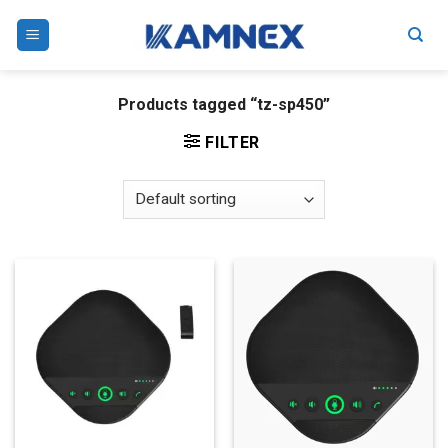
Skip
to
content
Products tagged “tz-sp450”
FILTER