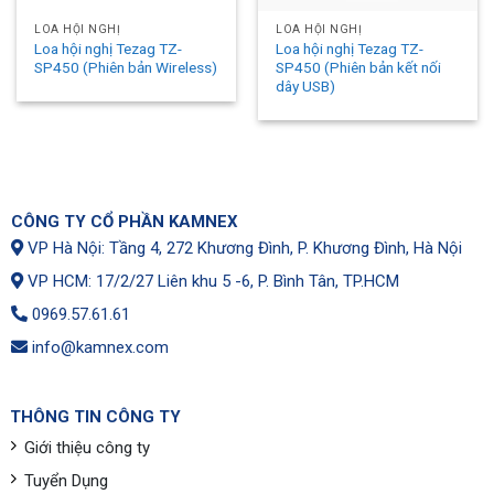
LOA HỘI NGHỊ
LOA HỘI NGHỊ
Loa hội nghị Tezag TZ-
Loa hội nghị Tezag TZ-
SP450 (Phiên bản Wireless)
SP450 (Phiên bản kết nối
dây USB)
CÔNG TY CỔ PHẦN KAMNEX
VP Hà Nội: Tầng 4, 272 Khương Đình, P. Khương Đình, Hà Nội
VP HCM: 17/2/27 Liên khu 5 -6, P. Bình Tân, TP.HCM
0969.57.61.61
info@kamnex.com
THÔNG TIN CÔNG TY
Giới thiệu công ty
Tuyển Dụng