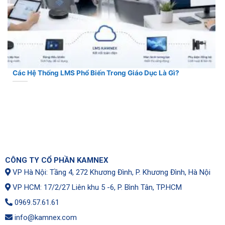
Các Hệ Thống LMS Phổ Biến Trong Giáo Dục Là Gì?
CÔNG TY CỔ PHẦN KAMNEX
VP Hà Nội: Tầng 4, 272 Khương Đình, P. Khương Đình, Hà Nội
VP HCM: 17/2/27 Liên khu 5 -6, P. Bình Tân, TP.HCM
0969.57.61.61
info@kamnex.com