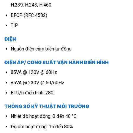
H.239, H.243, H.460
BFCP (RFC 4582)
TIP
ĐIỆN
Nguồn điện cảm biến tự động
ĐIỆN ÁP/ CÔNG SUẤT VẬN HÀNH ĐIỂN HÌNH
85VA @ 120V @ 60Hz
85VA @ 230V @ 50/60Hz
BTU/h điển hình: 280
THÔNG SỐ KỸ THUẬT MÔI TRƯỜNG
Nhiệt độ hoạt động: 0 đến 40 °C
Độ ẩm hoạt động: 15 đến 80%