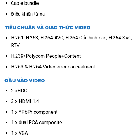
Cable bundle
Điều khiển từ xa
TIÊU CHUẨN VÀ GIAO THỨC VIDEO
H.261, H.263, H.264 AVC, H.264 Cấu hình cao, H.264 SVC,
RTV
H.239/Polycom People+Content
H.263 & H.264 Video error concealment
ĐẦU VÀO VIDEO
2 xHDCI
3 x HDMI 1.4
1 x YPbPr component
1 x dual RCA composite
1 x VGA