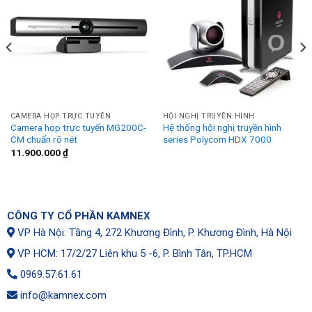
CAMERA HỌP TRỰC TUYẾN
HỘI NGHỊ TRUYỀN HÌNH
Camera họp trực tuyến MG200C-
Hệ thống hội nghị truyền hình
CM chuẩn rõ nét
series Polycom HDX 7000
11.900.000
₫
CÔNG TY CỔ PHẦN KAMNEX
VP Hà Nội: Tầng 4, 272 Khương Đình, P. Khương Đình, Hà Nội
VP HCM: 17/2/27 Liên khu 5 -6, P. Bình Tân, TP.HCM
0969.57.61.61
info@kamnex.com