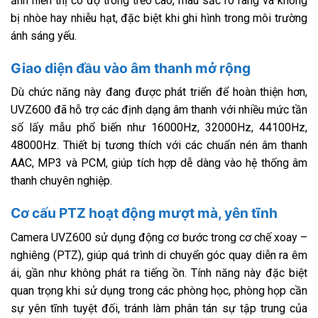
ảnh hiển thị có độ trong trẻo cao, màu sắc rõ ràng và không
bị nhòe hay nhiễu hạt, đặc biệt khi ghi hình trong môi trường
ánh sáng yếu.
Giao diện đầu vào âm thanh mở rộng
Dù chức năng này đang được phát triển để hoàn thiện hơn,
UVZ600 đã hỗ trợ các định dạng âm thanh với nhiều mức tần
số lấy mẫu phổ biến như 16000Hz, 32000Hz, 44100Hz,
48000Hz. Thiết bị tương thích với các chuẩn nén âm thanh
AAC, MP3 và PCM, giúp tích hợp dễ dàng vào hệ thống âm
thanh chuyên nghiệp.
Cơ cấu PTZ hoạt động mượt mà, yên tĩnh
Camera UVZ600 sử dụng động cơ bước trong cơ chế xoay –
nghiêng (PTZ), giúp quá trình di chuyển góc quay diễn ra êm
ái, gần như không phát ra tiếng ồn. Tính năng này đặc biệt
quan trọng khi sử dụng trong các phòng học, phòng họp cần
sự yên tĩnh tuyệt đối, tránh làm phân tán sự tập trung của