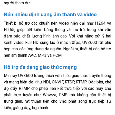
người tham dự.
Nén nhiều định dạng âm thanh và video
Thiết bị hỗ trợ các chuẩn nén video hiện đại như H.264 và
H.265, giúp tiết kiệm băng thông và lưu trữ trong khi vẫn
đảm bảo chất lượng hình ảnh cao. Với khả năng xử lý hai
kênh video Full HD cùng lúc ở mức 30fps, UVZ600 rất phù
hợp cho các ứng dụng đa nguồn. Ngoài ra, thiết bị còn hỗ trợ
nén âm thanh AAC, MP3 và PCM.
Hỗ trợ đa dạng giao thức mạng
Minrray UVZ600 tương thích với nhiều giao thức truyền thông
và mạng hiện đại như NDI, ONVIF, RTSP, RTMP. Đặc biệt, chế
độ đẩy RTMP cho phép liên kết trực tiếp với các máy chủ
phát trực tuyến như Wowza, FMS mà không cần thiết bị
trung gian, rất thuận tiện cho việc phát sóng trực tiếp sự
kiện, giảng dạy, họp hành.