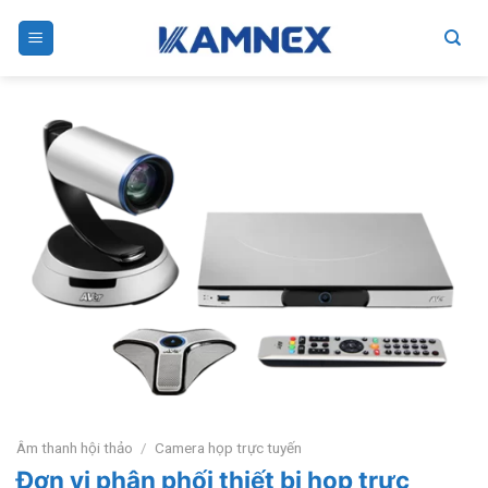
Skip
to
content
Âm thanh hội thảo
/
Camera họp trực tuyến
Đơn vị phân phối thiết bị họp trực