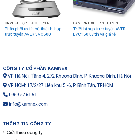
CAMERA HỌP TRỰC TUYẾN
CAMERA HỌP TRỰC TUYẾN
Phân phối uy tín bộ thiết bị họp
Thiết bị họp trực tuyến AVER
trực tuyến AVER SVC500
EVC150 uy tín và giá rẻ
CÔNG TY CỔ PHẦN KAMNEX
VP Hà Nội: Tầng 4, 272 Khương Đình, P. Khương Đình, Hà Nội
VP HCM: 17/2/27 Liên khu 5 -6, P. Bình Tân, TP.HCM
0969.57.61.61
info@kamnex.com
THÔNG TIN CÔNG TY
Giới thiệu công ty