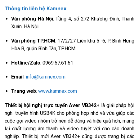
Thông tin liên hệ Kamnex
Văn phòng Hà Nội
: Tầng 4, số 272 Khương Đình, Thanh
Xuân, Hà Nội
Văn phòng TP.HCM
: 17/2/27 Liên khu 5 -6, P. Bình Hưng
Hòa B, quận Bình Tân, TP.HCM
Hotline/Zalo
: 0969.57.61.61
Email
:
info@kamnex.com
Trang web
:
www.kamnex.com
Thiết bị hội nghị trực tuyến Aver VB342+
là giải pháp hội
nghị truyền hình USB4K cho phòng họp nhỏ và vừa giúp các
cuộc gọi video nhóm trở nên dễ dàng và hiệu quả hơn, mang
lại chất lượng âm thanh và video tuyệt vời cho các doanh
nghiệp. Thiết bị mới Aver VB342+ cũng được trang bị các