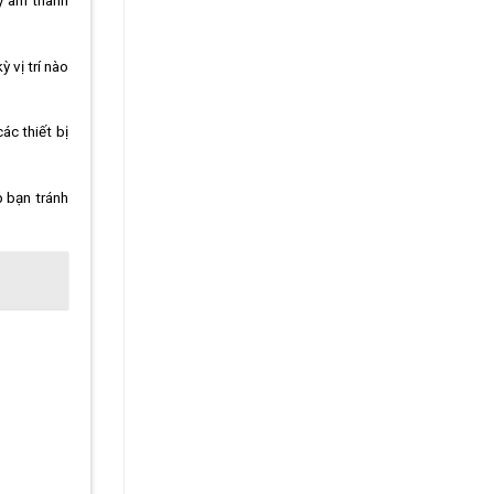
lý âm thanh
 vị trí nào
ác thiết bị
p bạn tránh