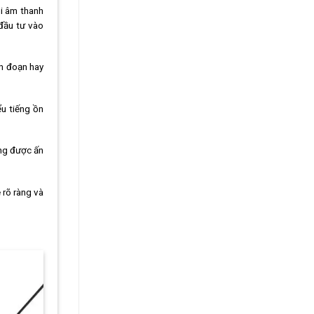
hi âm thanh
 đầu tư vào
án đoạn hay
u tiếng ồn
ựng được ấn
 rõ ràng và