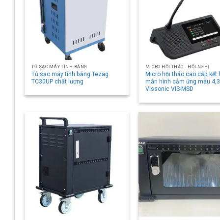
TỦ SẠC MÁY TÍNH BẢNG
MICRO HỘI THẢO - HỘI NGHỊ
Tủ sạc máy tính bảng Tezag
Micro hội thảo cao cấp kết
TC30UP chất lượng
màn hình cảm ứng màu 4,3
Vissonic VIS-MSD