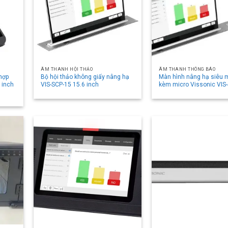
ÂM THANH HỘI THẢO
ÂM THANH THÔNG BÁO
 hợp
Bộ hội thảo không giấy nâng hạ
Màn hình nâng hạ siêu
 inch
VIS-SCP-15 15.6 inch
kèm micro Vissonic VIS