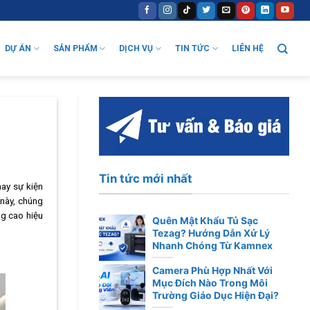
DỰ ÁN
SẢN PHẨM
DỊCH VỤ
TIN TỨC
LIÊN HỆ
Tin tức mới nhất
hay sự kiện
 này, chúng
ng cao hiệu
Quên Mật Khẩu Tủ Sạc
Tezag? Hướng Dẫn Xử Lý
Nhanh Chóng Từ Kamnex
Camera Phù Hợp Nhất Với
Mục Đích Nào Trong Môi
Trường Giáo Dục Hiện Đại?