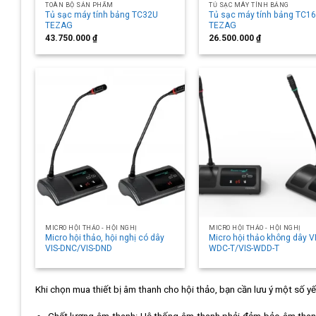
TOÀN BỘ SẢN PHẨM
TỦ SẠC MÁY TÍNH BẢNG
Tủ sạc máy tính bảng TC32U
Tủ sạc máy tính bảng TC1
TEZAG
TEZAG
43.750.000
₫
26.500.000
₫
MICRO HỘI THẢO - HỘI NGHỊ
MICRO HỘI THẢO - HỘI NGHỊ
Micro hội thảo, hội nghị có dây
Micro hội thảo không dây V
VIS-DNC/VIS-DND
WDC-T/VIS-WDD-T
Khi chọn mua thiết bị âm thanh cho hội thảo, bạn cần lưu ý một số 