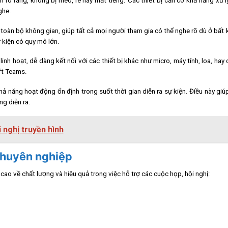
rõ ràng, không bị méo, rè hay mất tiếng. Các thiết bị cần có khả năng xử 
ghe.
àn bộ không gian, giúp tất cả mọi người tham gia có thể nghe rõ dù ở bất kỳ
 kiện có quy mô lớn.
inh hoạt, dễ dàng kết nối với các thiết bị khác như micro, máy tính, loa, hay c
ft Teams.
ả năng hoạt động ổn định trong suốt thời gian diễn ra sự kiện. Điều này giú
g diễn ra.
nghị truyền hình
 chuyên nghiệp
 cao về chất lượng và hiệu quả trong việc hỗ trợ các cuộc họp, hội nghị: