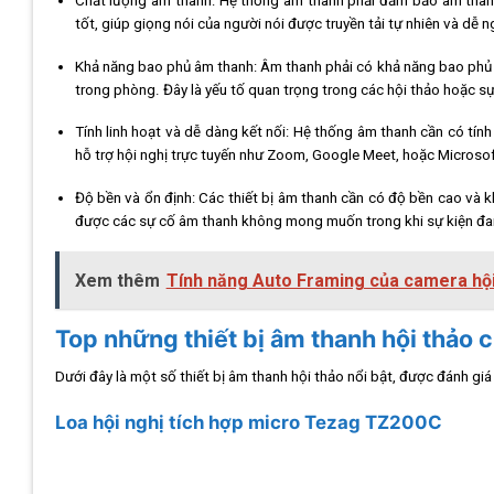
Chất lượng âm thanh: Hệ thống âm thanh phải đảm bảo âm thanh 
tốt, giúp giọng nói của người nói được truyền tải tự nhiên và dễ n
Khả năng bao phủ âm thanh: Âm thanh phải có khả năng bao phủ to
trong phòng. Đây là yếu tố quan trọng trong các hội thảo hoặc sự
Tính linh hoạt và dễ dàng kết nối: Hệ thống âm thanh cần có tính l
hỗ trợ hội nghị trực tuyến như Zoom, Google Meet, hoặc Microso
Độ bền và ổn định: Các thiết bị âm thanh cần có độ bền cao và kh
được các sự cố âm thanh không mong muốn trong khi sự kiện đan
Xem thêm
Tính năng Auto Framing của camera hội 
Top những thiết bị âm thanh hội thảo
Dưới đây là một số thiết bị âm thanh hội thảo nổi bật, được đánh giá
Loa hội nghị tích hợp micro Tezag TZ200C