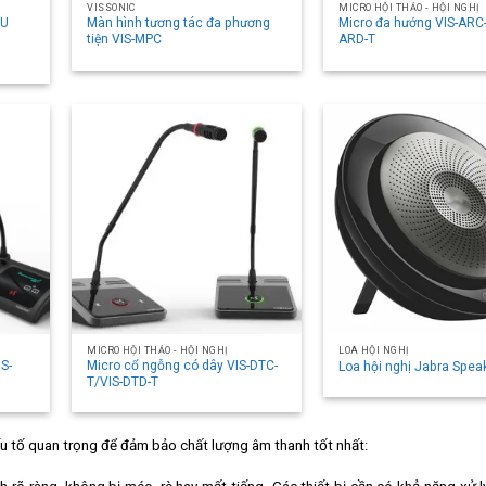
VISSONIC
MICRO HỘI THẢO - HỘI NGHỊ
6U
Màn hình tương tác đa phương
Micro đa hướng VIS-ARC-
tiện VIS-MPC
ARD-T
MICRO HỘI THẢO - HỘI NGHỊ
LOA HỘI NGHỊ
IS-
Micro cổ ngỗng có dây VIS-DTC-
Loa hội nghị Jabra Spea
T/VIS-DTD-T
yếu tố quan trọng để đảm bảo chất lượng âm thanh tốt nhất: