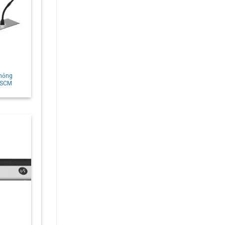
 mỏng
-SCM