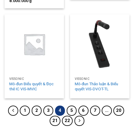
8.000.000
₫
VISSONIC
VISSONIC
Mô-đun Biểu quyết & Đọc
Mô-đun Thảo luận & Biểu
thẻ IC VIS-MVIC
quyết VIS-DVOT-TL
1
2
3
4
5
6
7
…
20
21
22