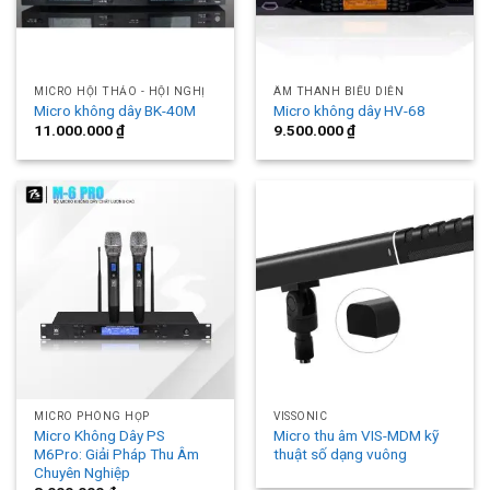
MICRO HỘI THẢO - HỘI NGHỊ
ÂM THANH BIỂU DIỄN
Micro không dây BK-40M
Micro không dây HV-68
11.000.000
₫
9.500.000
₫
MICRO PHÒNG HỌP
VISSONIC
Micro Không Dây PS
Micro thu âm VIS-MDM kỹ
M6Pro: Giải Pháp Thu Âm
thuật số dạng vuông
Chuyên Nghiệp