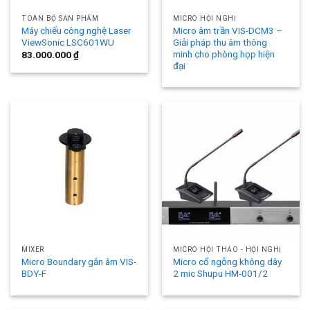
TOÀN BỘ SẢN PHẨM
MICRO HỘI NGHỊ
Máy chiếu công nghệ Laser
Micro âm trần VIS-DCM3 –
ViewSonic LSC601WU
Giải pháp thu âm thông
minh cho phòng họp hiện
83.000.000
₫
đại
MIXER
MICRO HỘI THẢO - HỘI NGHỊ
Micro Boundary gắn âm VIS-
Micro cổ ngỗng không dây
BDY-F
2 mic Shupu HM-001/2