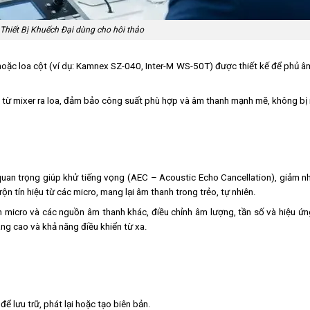
Thiết Bị Khuếch Đại dùng cho hôi thảo
 hoặc loa cột (ví dụ: Kamnex SZ-040, Inter-M WS-50T) được thiết kế để phủ 
h từ mixer ra loa, đảm bảo công suất phù hợp và âm thanh mạnh mẽ, không bị
 quan trọng giúp khử tiếng vọng (AEC – Acoustic Echo Cancellation), giảm n
n tín hiệu từ các micro, mang lại âm thanh trong trẻo, tự nhiên.
n micro và các nguồn âm thanh khác, điều chỉnh âm lượng, tần số và hiệu ứn
âng cao và khả năng điều khiển từ xa.
ể lưu trữ, phát lại hoặc tạo biên bản.