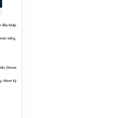
âm đều khắp
 méo tiếng.
hiễu (Noise
g. Mixer kỹ