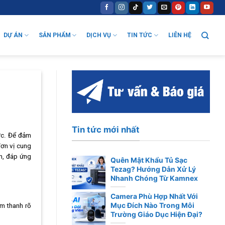
DỰ ÁN
SẢN PHẨM
DỊCH VỤ
TIN TỨC
LIÊN HỆ
Tin tức mới nhất
ước. Để đảm
đơn vị cung
nh, đáp ứng
Quên Mật Khẩu Tủ Sạc
Tezag? Hướng Dẫn Xử Lý
Nhanh Chóng Từ Kamnex
Camera Phù Hợp Nhất Với
Mục Đích Nào Trong Môi
âm thanh rõ
Trường Giáo Dục Hiện Đại?