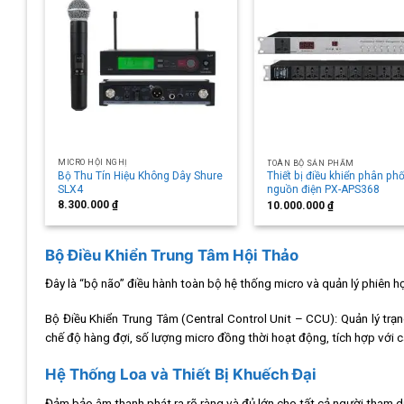
MICRO HỘI NGHỊ
TOÀN BỘ SẢN PHẨM
Bộ Thu Tín Hiệu Không Dây Shure
Thiết bị điều khiển phân phố
ảo
SLX4
nguồn điện PX-APS368
8.300.000
₫
10.000.000
₫
Bộ Điều Khiển Trung Tâm Hội Thảo
Đây là “bộ não” điều hành toàn bộ hệ thống micro và quản lý phiên h
Bộ Điều Khiển Trung Tâm (Central Control Unit – CCU): Quản lý trạn
chế độ hàng đợi, số lượng micro đồng thời hoạt động, tích hợp với 
Hệ Thống Loa và Thiết Bị Khuếch Đại
Đảm bảo âm thanh phát ra rõ ràng và đủ lớn cho tất cả người tham d