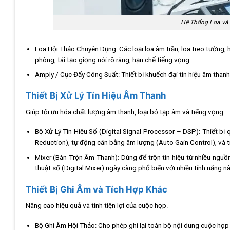
Hệ Thống Loa và 
Loa Hội Thảo Chuyên Dụng: Các loại loa âm trần, loa treo tường,
phòng, tái tạo giọng nói rõ ràng, hạn chế tiếng vọng.
Amply / Cục Đẩy Công Suất: Thiết bị khuếch đại tín hiệu âm than
Thiết Bị Xử Lý Tín Hiệu Âm Thanh
Giúp tối ưu hóa chất lượng âm thanh, loại bỏ tạp âm và tiếng vọng.
Bộ Xử Lý Tín Hiệu Số (Digital Signal Processor – DSP): Thiết bị
Reduction), tự động cân bằng âm lượng (Auto Gain Control), và trộ
Mixer (Bàn Trộn Âm Thanh): Dùng để trộn tín hiệu từ nhiều nguồ
thuật số (Digital Mixer) ngày càng phổ biến với nhiều tính năng n
Thiết Bị Ghi Âm và Tích Hợp Khác
Nâng cao hiệu quả và tính tiện lợi của cuộc họp.
Bộ Ghi Âm Hội Thảo: Cho phép ghi lại toàn bộ nội dung cuộc họp đ