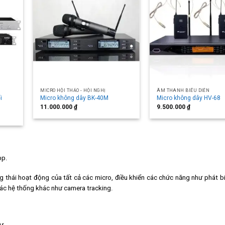
MICRO HỘI THẢO - HỘI NGHỊ
ÂM THANH BIỂU DIỄN
i
Micro không dây BK-40M
Micro không dây HV-68
11.000.000
₫
9.500.000
₫
ọp.
g thái hoạt động của tất cả các micro, điều khiển các chức năng như phát bi
các hệ thống khác như camera tracking.
ự.