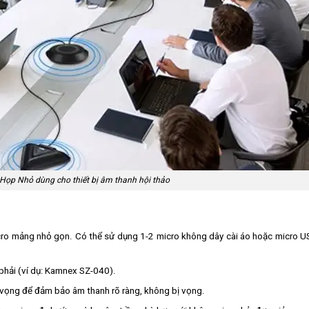
ọp Nhỏ dùng cho thiết bị âm thanh hội thảo
icro mảng nhỏ gọn. Có thể sử dụng 1-2 micro không dây cài áo hoặc micro 
phải (ví dụ: Kamnex SZ-040).
g vọng để đảm bảo âm thanh rõ ràng, không bị vọng.