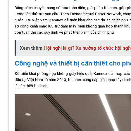
Bằng cách chuyển sang số hóa toàn diện, giải pháp Kamnex góp phầ
lượng lớn thứ tư toàn cầu. Theo Environmental Paper Network, chuyể
nước. Tại Việt Nam, Kamnex đã triển khai cho các dự án chính phủ, gi
sơ cồng kềnh sang lưu trữ đám mây, biến không gian họp thành khu 
còn tuân thủ các quy định về phát triển xanh của chính phủ.
Xem thêm
Hội nghị là gì? Xu hướng tổ chức hội ngh
Công nghệ và thiết bị cần thiết cho p
Để triển khai phòng họp không giấy hiệu quả, Kamnex tích hợp các 
đầu tại Việt Nam từ năm 2013, Kamnex cung cấp giải pháp tùy chỉn
là các thiết bị chính: