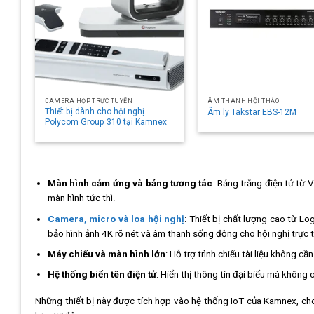
CAMERA HỌP TRỰC TUYẾN
ÂM THANH HỘI THẢO
Thiết bị dành cho hội nghị
Âm ly Takstar EBS-12M
Polycom Group 310 tại Kamnex
Màn hình cảm ứng và bảng tương tác
: Bảng trắng điện tử từ 
màn hình tức thì.
Camera, micro và loa hội nghị
: Thiết bị chất lượng cao từ L
bảo hình ảnh 4K rõ nét và âm thanh sống động cho hội nghị trực
Máy chiếu và màn hình lớn
: Hỗ trợ trình chiếu tài liệu không cầ
Hệ thống biển tên điện tử
: Hiển thị thông tin đại biểu mà không 
Những thiết bị này được tích hợp vào hệ thống IoT của Kamnex, cho 