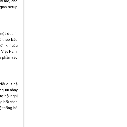
quy mô, cho
 gian setup
o một doanh
0% theo báo
lớn khi các
 Việt Nam,
óp phần vào
dõi qua hệ
ng tin nhạy
rợ hội nghị
ng bối cảnh
hệ thống hỗ