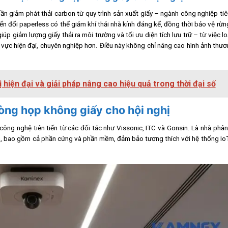
n giảm phát thải carbon từ quy trình sản xuất giấy – ngành công nghiệp ti
n đổi paperless có thể giảm khí thải nhà kính đáng kể, đồng thời bảo vệ rừ
úp giảm lượng giấy thải ra môi trường và tối ưu diện tích lưu trữ – từ việc lo
vực hiện đại, chuyên nghiệp hơn. Điều này không chỉ nâng cao hình ảnh thư
ị hiện đại và giải pháp nâng cao hiệu quả trong thời đại số
hòng họp không giấy cho hội nghị
công nghệ tiên tiến từ các đối tác như Vissonic, ITC và Gonsin. Là nhà phâ
h, bao gồm cả phần cứng và phần mềm, đảm bảo tương thích với hệ thống Io