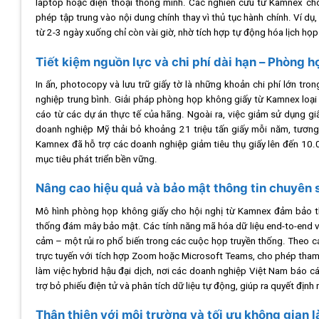
laptop hoặc điện thoại thông minh. Các nghiên cứu từ Kamnex cho 
phép tập trung vào nội dung chính thay vì thủ tục hành chính. Ví dụ
từ 2-3 ngày xuống chỉ còn vài giờ, nhờ tích hợp tự động hóa lịch h
Tiết kiệm nguồn lực và chi phí dài hạn – Phòng h
In ấn, photocopy và lưu trữ giấy tờ là những khoản chi phí lớn tr
nghiệp trung bình. Giải pháp phòng họp không giấy từ Kamnex loại 
cáo từ các dự án thực tế của hãng. Ngoài ra, việc giảm sử dụng gi
doanh nghiệp Mỹ thải bỏ khoảng 21 triệu tấn giấy mỗi năm, tươn
Kamnex đã hỗ trợ các doanh nghiệp giảm tiêu thụ giấy lên đến 10.0
mục tiêu phát triển bền vững.
Nâng cao hiệu quả và bảo mật thông tin chuyên 
Mô hình phòng họp không giấy cho hội nghị từ Kamnex đảm bảo thô
thống đám mây bảo mật. Các tính năng mã hóa dữ liệu end-to-end và x
cảm – một rủi ro phổ biến trong các cuộc họp truyền thống. Theo c
trực tuyến với tích hợp Zoom hoặc Microsoft Teams, cho phép tham g
làm việc hybrid hậu đại dịch, nơi các doanh nghiệp Việt Nam báo 
trợ bỏ phiếu điện tử và phân tích dữ liệu tự động, giúp ra quyết địn
Thân thiện với môi trường và tối ưu không gian 