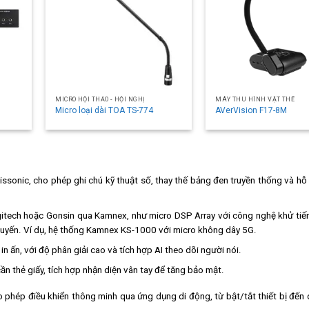
MICRO HỘI THẢO - HỘI NGHỊ
MÁY THU HÌNH VẬT THỂ
Micro loại dài TOA TS-774
AVerVision F17-8M
Vissonic, cho phép ghi chú kỹ thuật số, thay thế bảng đen truyền thống và hỗ 
ogitech hoặc Gonsin qua Kamnex, như micro DSP Array với công nghệ khử ti
 tuyến. Ví dụ, hệ thống Kamnex KS-1000 với micro không dây 5G.
n in ấn, với độ phân giải cao và tích hợp AI theo dõi người nói.
cần thẻ giấy, tích hợp nhận diện vân tay để tăng bảo mật.
phép điều khiển thông minh qua ứng dụng di động, từ bật/tắt thiết bị đến q