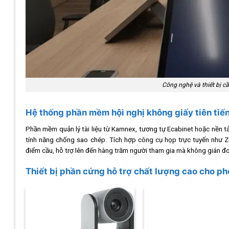
Công nghệ và thiết bị c
Hệ thống phần mềm hội nghị không giấy tiên tiế
Phần mềm quản lý tài liệu từ Kamnex, tương tự Ecabinet hoặc nền tảng
tính năng chống sao chép. Tích hợp công cụ họp trực tuyến như 
điểm cầu, hỗ trợ lên đến hàng trăm người tham gia mà không gián đ
Thiết bị phần cứng hỗ trợ chất lượng cao cho ph