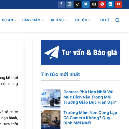
DỰ ÁN
SẢN PHẨM
DỊCH VỤ
TIN TỨC
LIÊN HỆ
Tin tức mới nhất
áng kể thời
mà còn mang
Camera Phù Hợp Nhất Với
Mục Đích Nào Trong Môi
Trường Giáo Dục Hiện Đại?
và tổ chức
Trường Mầm Non Công Lập
Có Camera Không? Quy
h họp hành,
Định Mới Nhất
ến 90% thời