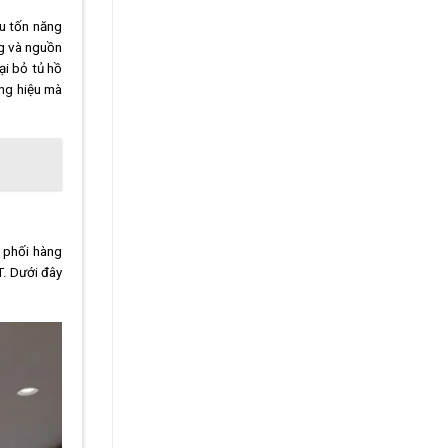
êu tốn năng
ng và nguồn
ại bỏ tủ hồ
ơng hiệu mà
n phối hàng
T. Dưới đây