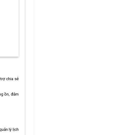
trợ chia sẻ
ếng ồn, đảm
uản lý lịch