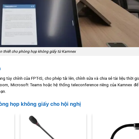
ần thiết cho phòng họp không giấy từ Kamnex
n
 tùy chỉnh của FPT-IS, cho phép tải lên, chỉnh sửa và chia sẻ tài liệu thời gi
Zoom, Microsoft Teams hoặc hệ thống teleconference riêng của Kamnex để 
oạn.
òng họp không giấy cho hội nghị