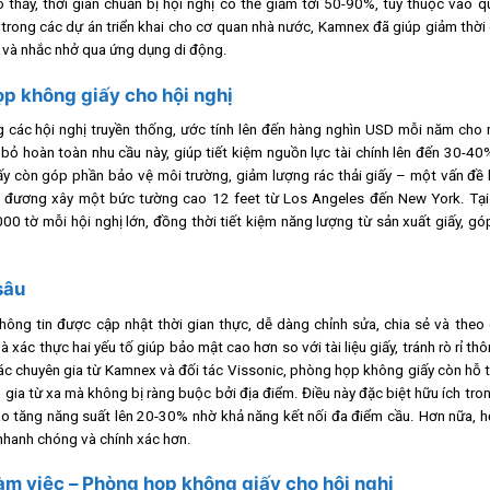
thấy, thời gian chuẩn bị hội nghị có thể giảm tới 50-90%, tùy thuộc vào 
, trong các dự án triển khai cho cơ quan nhà nước, Kamnex đã giúp giảm thời
ọp và nhắc nhở qua ứng dụng di động.
ọp không giấy cho hội nghị
ong các hội nghị truyền thống, ước tính lên đến hàng nghìn USD mỗi năm ch
bỏ hoàn toàn nhu cầu này, giúp tiết kiệm nguồn lực tài chính lên đến 30-4
ấy còn góp phần bảo vệ môi trường, giảm lượng rác thải giấy – một vấn đề 
g đương xây một bức tường cao 12 feet từ Los Angeles đến New York. Tại
00 tờ mỗi hội nghị lớn, đồng thời tiết kiệm năng lượng từ sản xuất giấy, g
sâu
ng tin được cập nhật thời gian thực, dễ dàng chỉnh sửa, chia sẻ và theo 
ác thực hai yếu tố giúp bảo mật cao hơn so với tài liệu giấy, tránh rò rỉ thô
ác chuyên gia từ Kamnex và đối tác Vissonic, phòng họp không giấy còn hỗ t
ia từ xa mà không bị ràng buộc bởi địa điểm. Điều này đặc biệt hữu ích tro
cáo tăng năng suất lên 20-30% nhờ khả năng kết nối đa điểm cầu. Hơn nữa, 
h nhanh chóng và chính xác hơn.
làm việc – Phòng họp không giấy cho hội nghị