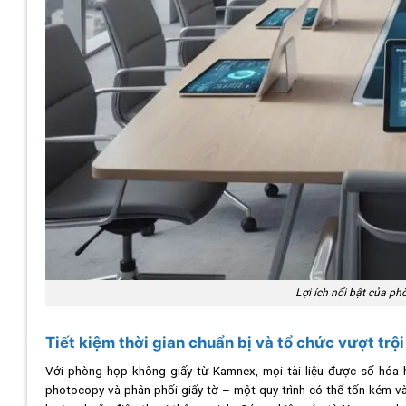
Lợi ích nổi bật của p
Tiết kiệm thời gian chuẩn bị và tổ chức vượt trội
Với phòng họp không giấy từ Kamnex, mọi tài liệu được số hóa h
photocopy và phân phối giấy tờ – một quy trình có thể tốn kém và 