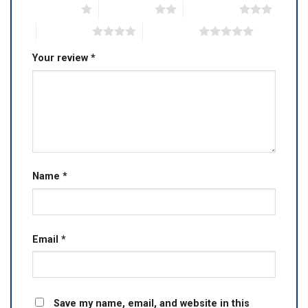
1 of 5 stars
2 of 5 stars
3 of 5 stars
4 of 5 stars
5 of 5 stars
Your review
*
Name
*
Email
*
Save my name, email, and website in this