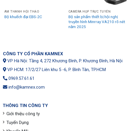
ÂM THANH HỘI THẢO
CAMERA HỌP TRỰC TUYẾN
Bộ sản phẩm thiết bị hội nghị
Bộ khuếch đại EBS-2C
truyền hình Minrray VA210 rõ nét
năm 2025
CÔNG TY CỔ PHẦN KAMNEX
VP Hà Nội: Tầng 4, 272 Khương Đình, P. Khương Đình, Hà Nội
VP HCM: 17/2/27 Liên khu 5 -6, P. Bình Tân, TP.HCM
0969.57.61.61
info@kamnex.com
THÔNG TIN CÔNG TY
Giới thiệu công ty
Tuyển Dụng