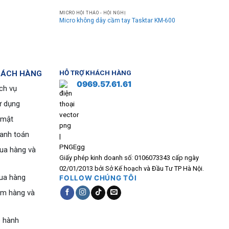
MICRO HỘI THẢO - HỘI NGHỊ
Micro không dây cầm tay Tasktar KM-600
HÁCH HÀNG
HỖ TRỢ KHÁCH HÀNG
0969.57.61.61
ch vụ
ử dụng
 mật
hanh toán
ua hàng và
Giấy phép kinh doanh số: 0106073343 cấp ngày
02/01/2013 bởi Sở Kế hoạch và Đầu Tư TP Hà Nội.
ua hàng
FOLLOW CHÚNG TÔI
ểm hàng và
o hành