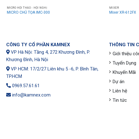
MICRO HỘI THẢO - HỘI NGHỊ
MIXER
MICRO CHỦ TỌA IMC-300
Mixer XR-612FX
CÔNG TY CỔ PHẦN KAMNEX
THÔNG TIN 
VP Hà Nội: Tầng 4, 272 Khương Đình, P.
Giới thiệu cô
Khương Đình, Hà Nội
Tuyển Dụng
VP HCM: 17/2/27 Liên khu 5 -6, P. Bình Tân,
Khuyến Mãi
TP.HCM
Dự án
0969.57.61.61
Liên hệ
info@kamnex.com
Tin tức