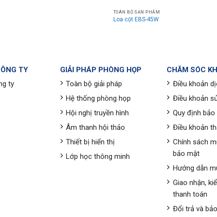
TOÀN BỘ SẢN PHẨM
Loa cột EBS-45W
CÔNG TY
GIẢI PHÁP PHÒNG HỌP
CHĂM SÓC K
ng ty
Toàn bộ giải pháp
Điều khoản dị
Hệ thống phòng họp
Điều khoản s
Hội nghị truyền hình
Quy định bảo
Âm thanh hội thảo
Điều khoản t
Thiết bị hiển thị
Chính sách m
bảo mật
Lớp học thông minh
Hướng dẫn m
Giao nhận, ki
thanh toán
Đổi trả và bả