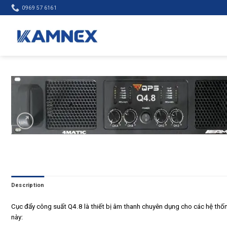
Skip
0969 57 6161
to
content
Description
Cục đẩy công suất Q4.8 là thiết bị âm thanh chuyên dụng cho các hệ thốn
này: