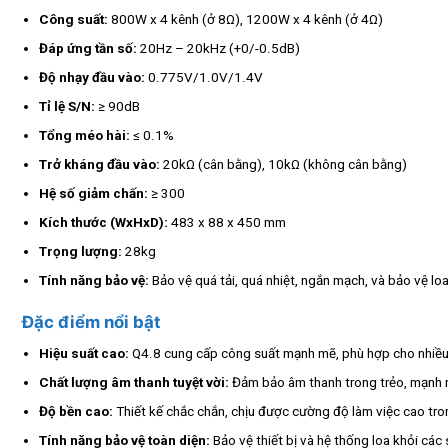
Công suất:
800W x 4 kênh (ở 8Ω), 1200W x 4 kênh (ở 4Ω)
Đáp ứng tần số:
20Hz – 20kHz (+0/-0.5dB)
Độ nhạy đầu vào:
0.775V/1.0V/1.4V
Tỉ lệ S/N:
≥ 90dB
Tổng méo hài:
≤ 0.1%
Trở kháng đầu vào:
20kΩ (cân bằng), 10kΩ (không cân bằng)
Hệ số giảm chấn:
≥ 300
Kích thước (WxHxD):
483 x 88 x 450 mm
Trọng lượng:
28kg
Tính năng bảo vệ:
Bảo vệ quá tải, quá nhiệt, ngắn mạch, và bảo vệ lo
Đặc điểm nổi bật
Hiệu suất cao:
Q4.8 cung cấp công suất mạnh mẽ, phù hợp cho nhiều l
Chất lượng âm thanh tuyệt vời:
Đảm bảo âm thanh trong trẻo, mạnh 
Độ bền cao:
Thiết kế chắc chắn, chịu được cường độ làm việc cao tron
Tính năng bảo vệ toàn diện:
Bảo vệ thiết bị và hệ thống loa khỏi các 