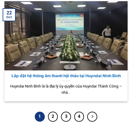
22
Oct
Lắp đặt hệ thống âm thanh hội thảo tại Huyndai Ninh Bình
Huyndai Ninh Bình là là đại lý ủy quyền của Huyndai Thành Công –
nhà...
1
2
3
4