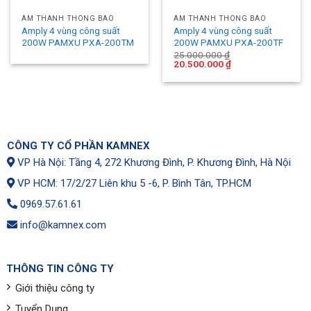
ÂM THANH THÔNG BÁO
ÂM THANH THÔNG BÁO
Amply 4 vùng công suất
Amply 4 vùng công suất
200W PAMXU PXA-200TM
200W PAMXU PXA-200TF
25.000.000
₫
Original
Current
20.500.000
₫
price
price
was:
is:
25.000.000 ₫.
20.500.000 ₫.
CÔNG TY CỔ PHẦN KAMNEX
VP Hà Nội: Tầng 4, 272 Khương Đình, P. Khương Đình, Hà Nội
VP HCM: 17/2/27 Liên khu 5 -6, P. Bình Tân, TP.HCM
0969.57.61.61
info@kamnex.com
THÔNG TIN CÔNG TY
Giới thiệu công ty
Tuyển Dụng