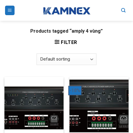
Skip
to
content
Products tagged “amply 4 vùng”
FILTER
-18%