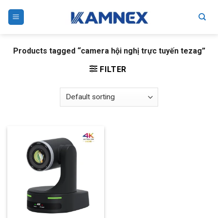
Skip
to
content
Products tagged “camera hội nghị trực tuyến tezag”
FILTER