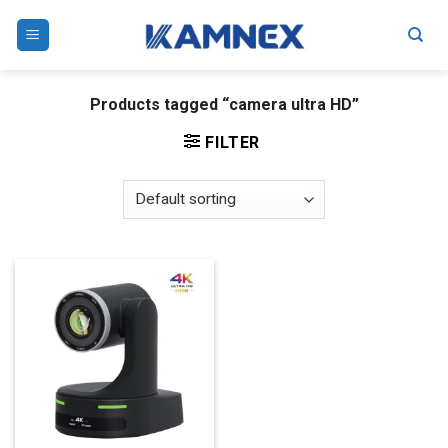
Skip
to
content
Products tagged “camera ultra HD”
FILTER