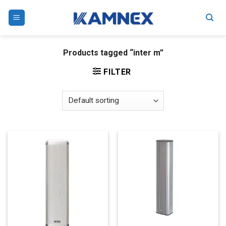
Skip
to
content
Products tagged “inter m”
FILTER