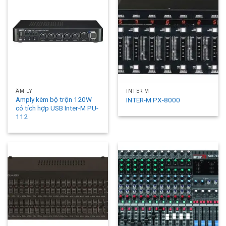
ÂM LY
INTER M
Amply kèm bộ trộn 120W
INTER-M PX-8000
có tích hợp USB Inter-M PU-
112