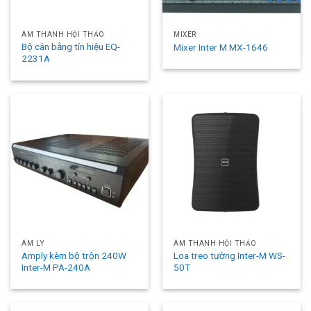
ÂM THANH HỘI THẢO
MIXER
Bộ cân bằng tín hiệu EQ-
Mixer Inter M MX-1646
2231A
ÂM LY
ÂM THANH HỘI THẢO
Amply kèm bộ trộn 240W
Loa treo tường Inter-M WS-
Inter-M PA-240A
50T