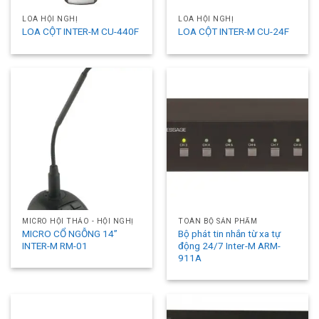
LOA HỘI NGHỊ
LOA HỘI NGHỊ
LOA CỘT INTER-M CU-440F
LOA CỘT INTER-M CU-24F
MICRO HỘI THẢO - HỘI NGHỊ
TOÀN BỘ SẢN PHẨM
MICRO CỔ NGỖNG 14”
Bộ phát tin nhắn từ xa tự
INTER-M RM-01
động 24/7 Inter-M ARM-
911A