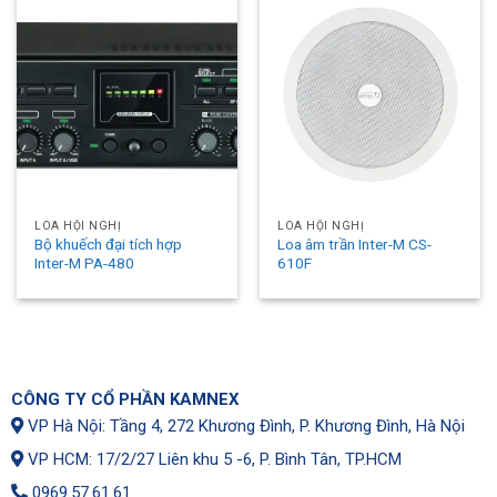
LOA HỘI NGHỊ
LOA HỘI NGHỊ
Bộ khuếch đại tích hợp
Loa âm trần Inter-M CS-
Inter-M PA-480
610F
CÔNG TY CỔ PHẦN KAMNEX
VP Hà Nội: Tầng 4, 272 Khương Đình, P. Khương Đình, Hà Nội
VP HCM: 17/2/27 Liên khu 5 -6, P. Bình Tân, TP.HCM
0969.57.61.61