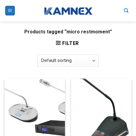
Skip
to
content
Products tagged “micro restmoment”
FILTER