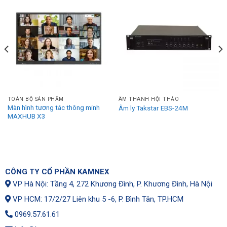
TOÀN BỘ SẢN PHẨM
ÂM THANH HỘI THẢO
Màn hình tương tác thông minh
Âm ly Takstar EBS-24M
MAXHUB X3
CÔNG TY CỔ PHẦN KAMNEX
VP Hà Nội: Tầng 4, 272 Khương Đình, P. Khương Đình, Hà Nội
VP HCM: 17/2/27 Liên khu 5 -6, P. Bình Tân, TP.HCM
0969.57.61.61