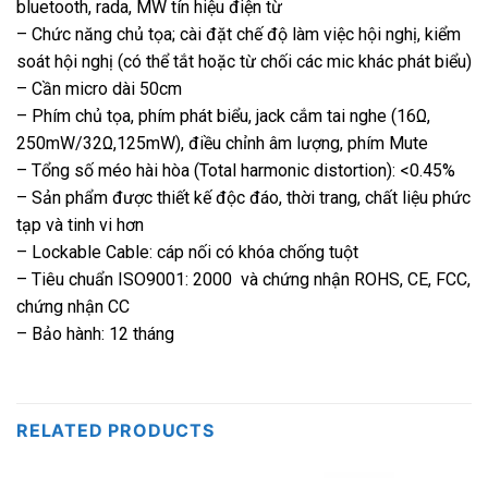
bluetooth, rada, MW tín hiệu điện từ
– Chức năng chủ tọa; cài đặt chế độ làm việc hội nghị, kiểm
soát hội nghị (có thể tắt hoặc từ chối các mic khác phát biểu)
– Cần micro dài 50cm
– Phím chủ tọa, phím phát biểu, jack cắm tai nghe (16Ω,
250mW/32Ω,125mW), điều chỉnh âm lượng, phím Mute
– Tổng số méo hài hòa (Total harmonic distortion): <0.45%
– Sản phẩm được thiết kế độc đáo, thời trang, chất liệu phức
tạp và tinh vi hơn
– Lockable Cable: cáp nối có khóa chống tuột
– Tiêu chuẩn ISO9001: 2000 và chứng nhận ROHS, CE, FCC,
chứng nhận CC
– Bảo hành: 12 tháng
RELATED PRODUCTS