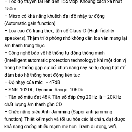
– Tốc độ truyền tải lên đến 155Mbp. Khoảng cách xa nhất
150m
– Micro có khả năng khuếch đại độ nhậy tự động
(Automatic gain function)
– Loa cao độ trung thực, tần số Class-D (High-fidelity
speakers). Thậm trí ở phòng nhỏ không cần loa vẫn mang lại
âm thanh trung thực
– Công nghệ bảo vệ hệ thống tự động thông minh
(Intelligent automatic protection technology): khi một đơn vị
trong hệ thống gặp sự cố, chức năng này sẽ tự động bật để
đảm bảo hệ thống hoạt động liên tục
– Độ nhạy của mic: －47dB
– SNR: 102Db, Dynamic Range: 106Db
– Tần số mẫu đạt 48K; Tần số đáp ứng 20Hz là – 20KHz
chất lượng âm thanh gần CD
– Chức năng siêu Anti-Jamming (Super anti-jamming
function): Thiết kế mạch và tối ưu hóa các lá chắn, đạt được
khả năng chống nhiễu mạnh mẽ hơn. Tránh di động, wifi,