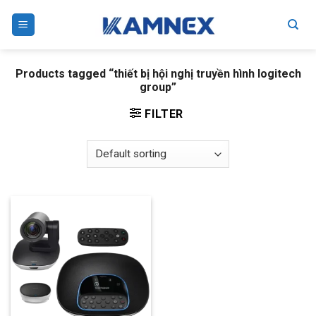
Skip
to
content
Products tagged “thiết bị hội nghị truyền hình logitech
group”
FILTER