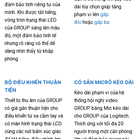
đảm bảo tính riêng tư của
dài tùy chọn giúp tăng
mình. Khi được tắt tiếng,
phạm vi lên
gấp
vòng tròn trạng thái LED
đôi
hoặc
gấp ba
.
của GROUP sáng lên màu
đỏ, một đảm bảo tinh tế
nhưng rõ ràng có thể dễ
dàng nhìn thấy từ khắp
phòng.
BỘ ĐIỀU KHIỂN THUẬN
CÓ SẴN MICRÔ KÉO DÀI
TIỆN
Kéo dài phạm vi của hệ
Thiết bị thu âm của GROUP
thống hội nghị video
có giá gắn thuận tiện cho
GROUP bằng Mic kéo dài
điều khiển từ xa cầm tay và
cho GROUP của Logitech.
có màn hình trạng thái LCD
Thích ứng với tối đa 20
cùng các nút bấm xúc giác
người trong một căn phòng