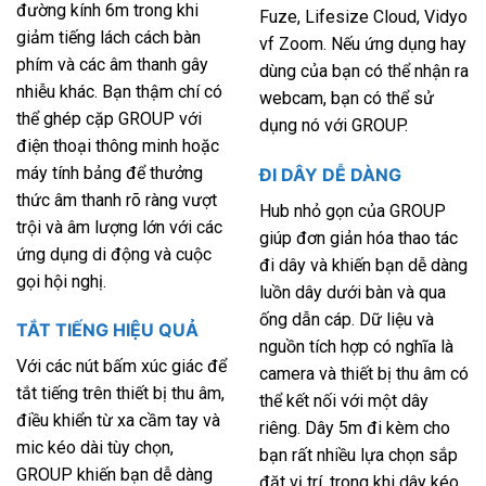
đường kính 6m trong khi
Fuze, Lifesize Cloud, Vidyo
giảm tiếng lách cách bàn
vf Zoom. Nếu ứng dụng hay
phím và các âm thanh gây
dùng của bạn có thể nhận ra
nhiễu khác. Bạn thậm chí có
webcam, bạn có thể sử
thể ghép cặp GROUP với
dụng nó với GROUP.
điện thoại thông minh hoặc
máy tính bảng để thưởng
ĐI DÂY DỄ DÀNG
thức âm thanh rõ ràng vượt
Hub nhỏ gọn của GROUP
trội và âm lượng lớn với các
giúp đơn giản hóa thao tác
ứng dụng di động và cuộc
đi dây và khiến bạn dễ dàng
gọi hội nghị.
luồn dây dưới bàn và qua
ống dẫn cáp. Dữ liệu và
TẮT TIẾNG HIỆU QUẢ
nguồn tích hợp có nghĩa là
Với các nút bấm xúc giác để
camera và thiết bị thu âm có
tắt tiếng trên thiết bị thu âm,
thể kết nối với một dây
điều khiển từ xa cầm tay và
riêng. Dây 5m đi kèm cho
mic kéo dài tùy chọn,
bạn rất nhiều lựa chọn sắp
GROUP khiến bạn dễ dàng
đặt vị trí, trong khi dây kéo