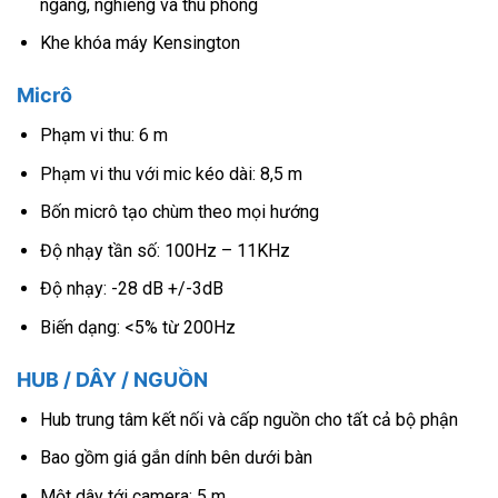
ngang, nghiêng và thu phóng
Khe khóa máy Kensington
Micrô
Phạm vi thu: 6 m
Phạm vi thu với mic kéo dài: 8,5 m
Bốn micrô tạo chùm theo mọi hướng
Độ nhạy tần số: 100Hz – 11KHz
Độ nhạy: -28 dB +/-3dB
Biến dạng: <5% từ 200Hz
HUB / DÂY / NGUỒN
Hub trung tâm kết nối và cấp nguồn cho tất cả bộ phận
Bao gồm giá gắn dính bên dưới bàn
Một dây tới camera: 5 m