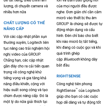
để tắt tiếng, điều chỉnh âm
lớn và đảm bảo giọng nói
lượng, di chuyển camera và
của mọi người đều được
nhiều hơn nữa
nghe. Đơn giản chỉ cần cắm
micrô vào thiết bị thu âm
CHẤT LƯỢNG CÓ THỂ
GROUP là chúng sẽ được tự
NÂNG CẤP
động nhận dạng và cấu
hình. Đèn chỉ báo cho biết
Với các cập nhật phần sụn
khi nào micrô bị tắt tiếng,
thường xuyên, Logitech liên
khi đang có cuộc gọi và khi
tục nâng cao trải nghiệm hội
quá trình ghép
nghị video của GROUP.
cặp
Bluetooth
không dây
Chẳng hạn, các cập nhật
bắt đầu.
gần đây cho ra cải tiến quan
trọng về công nghệ khử
RIGHTSENSE
tiếng vọng và gia tăng khả
năng điều khiển, cộng với
Công nghệ tiên phong
hiệu suất song công và tạo
™
RightSense
của Logitech
chùm được nâng cấp. Đó là
giúp cho bạn có các cuộc
một lý do nữa giải thích tại
họp dễ dàng và tự động tốt