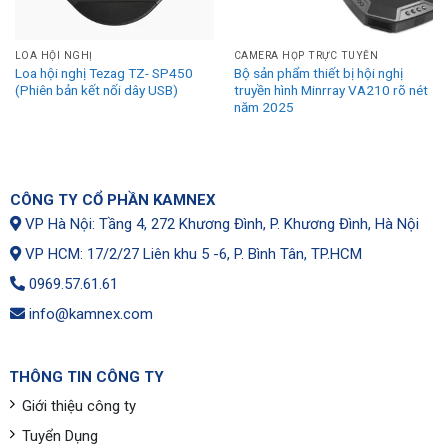
LOA HỘI NGHỊ
CAMERA HỌP TRỰC TUYẾN
Loa hội nghị Tezag TZ- SP450
Bộ sản phẩm thiết bị hội nghị
(Phiên bản kết nối dây USB)
truyền hình Minrray VA210 rõ nét
năm 2025
CÔNG TY CỔ PHẦN KAMNEX
VP Hà Nội: Tầng 4, 272 Khương Đình, P. Khương Đình, Hà Nội
VP HCM: 17/2/27 Liên khu 5 -6, P. Bình Tân, TP.HCM
0969.57.61.61
info@kamnex.com
THÔNG TIN CÔNG TY
Giới thiệu công ty
Tuyển Dụng