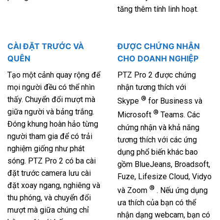
tăng thêm tính linh hoạt.
CÀI ĐẶT TRƯỚC VÀ
ĐƯỢC CHỨNG NHẬN
QUÊN
CHO DOANH NGHIỆP
Tạo một cảnh quay rộng để
PTZ Pro 2 được chứng
mọi người đều có thể nhìn
nhận tương thích với
thấy. Chuyển đổi mượt mà
®
Skype
for Business và
giữa người và bảng trắng.
®
Microsoft
Teams. Các
Đóng khung hoàn hảo từng
chứng nhận và khả năng
người tham gia để có trải
tương thích với các ứng
nghiệm giống như phát
dụng phổ biến khác bao
sóng. PTZ Pro 2 có ba cài
gồm BlueJeans, Broadsoft,
đặt trước camera lưu cài
Fuze, Lifesize Cloud, Vidyo
đặt xoay ngang, nghiêng và
®
và Zoom
. Nếu ứng dụng
thu phóng, và chuyển đổi
ưa thích của bạn có thể
mượt mà giữa chúng chỉ
nhận dạng webcam, bạn có