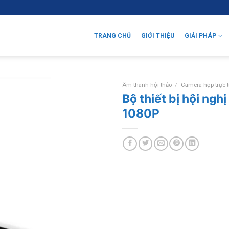
TRANG CHỦ
GIỚI THIỆU
GIẢI PHÁP
Âm thanh hội thảo
/
Camera họp trực 
Bộ thiết bị hội ng
1080P