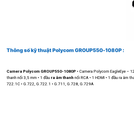
Thông số kỹ thuật Polycom GROUP550-1080P
:
Camera Polycom GROUP550-1080P
• Camera Polycom EagleEye – 1
thanh nổi 3,5 mm • 1 đầu
ra âm thanh
nổi RCA • 1 HDMI • 1 đầu ra âm t
722.1C • G.722, G.722.1 • G.711, G.728, G.729A