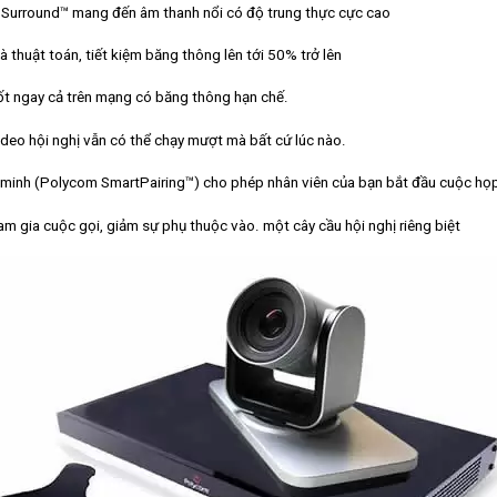
Surround™ mang đến âm thanh nổi có độ trung thực cực cao
 thuật toán, tiết kiệm băng thông lên tới 50% trở lên
ốt ngay cả trên mạng có băng thông hạn chế.
ideo hội nghị vẫn có thể chạy mượt mà bất cứ lúc nào.
 minh (Polycom SmartPairing™) cho phép nhân viên của bạn bắt đầu cuộc họp
am gia cuộc gọi, giảm sự phụ thuộc vào. một cây cầu hội nghị riêng biệt