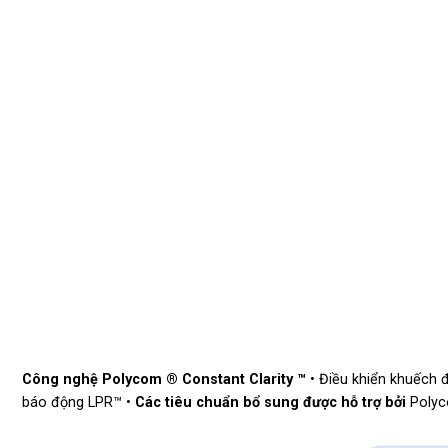
Công nghệ
Polycom
®
Constant Clarity
™
• Điều khiển khuếch đ
báo động LPR™ •
Các tiêu chuẩn bổ sung được hỗ trợ bởi
Polyco