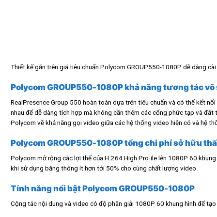
Thiết kế gắn trên giá tiêu chuẩn Polycom GROUP550-1080P dễ dàng cài đ
Polycom GROUP550-1080P khả năng tương tác vô
RealPresence Group 550 hoàn toàn dựa trên tiêu chuẩn và có thể kết nối 
nhau để dễ dàng tích hợp mà không cần thêm các cổng phức tạp và đắt tiề
Polycom về khả năng gọi video giữa các hệ thống video hiện có và hệ t
Polycom GROUP550-1080P tổng chi phí sở hữu thấ
Polycom mở rộng các lợi thế của H.264 High Pro·ile lên 1080P 60 khung h
khi sử dụng băng thông ít hơn tới 50% cho cùng chất lượng video.
Tính năng nổi bật Polycom GROUP550-1080P
Cộng tác nội dung và video có độ phân giải 1080P 60 khung hình để tạo 