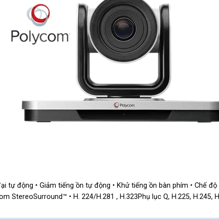
ại tự động • Giảm tiếng ồn tự động • Khử tiếng ồn bàn phím • Chế độ n
m StereoSurround™ • H. 224/H.281 , H.323Phụ lục Q, H.225, H.245, H.2