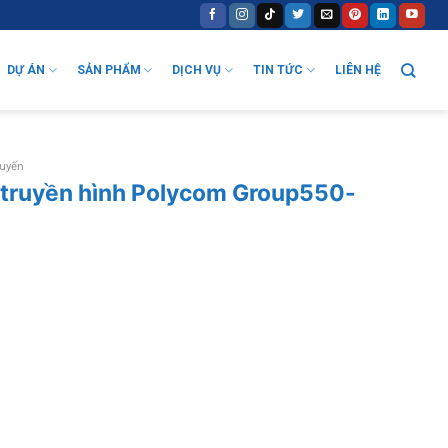
DỰ ÁN
SẢN PHẨM
DỊCH VỤ
TIN TỨC
LIÊN HỆ
tuyến
hị truyền hình Polycom Group550-