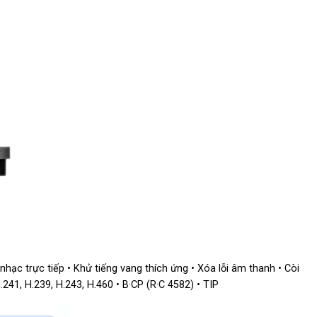
hạc trực tiếp • Khử tiếng vang thích ứng • Xóa lỗi âm thanh • Còi
41, H.239, H.243, H.460 • B·CP (R·C 4582) • TIP