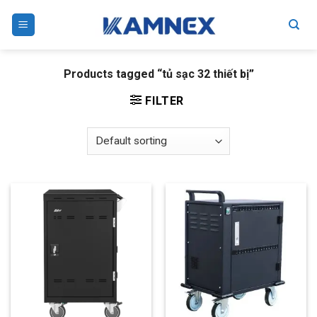
Skip
to
content
Products tagged “tủ sạc 32 thiết bị”
FILTER