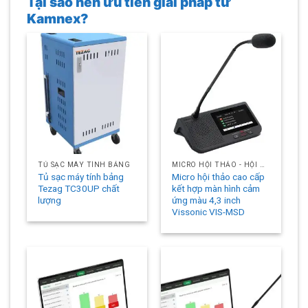
Tại sao nên ưu tiên giải pháp từ
Kamnex?
TỦ SẠC MÁY TÍNH BẢNG
MICRO HỘI THẢO - HỘI NGHỊ
Tủ sạc máy tính bảng
Micro hội thảo cao cấp
Tezag TC30UP chất
kết hợp màn hình cảm
lượng
ứng màu 4,3 inch
Vissonic VIS-MSD