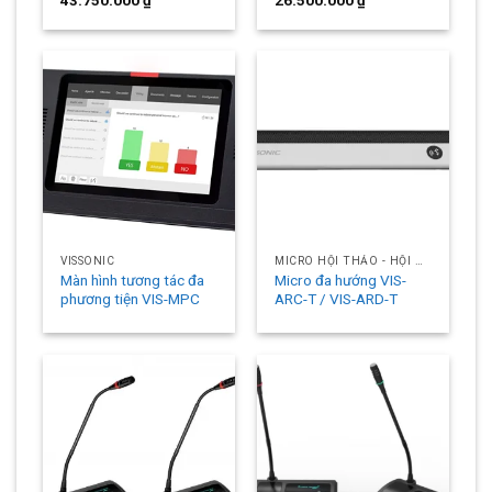
43.750.000
₫
26.500.000
₫
VISSONIC
MICRO HỘI THẢO - HỘI NGHỊ
Màn hình tương tác đa
Micro đa hướng VIS-
phương tiện VIS-MPC
ARC-T / VIS-ARD-T