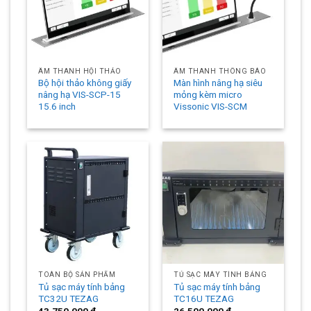
ÂM THANH HỘI THẢO
ÂM THANH THÔNG BÁO
Bộ hội thảo không giấy
Màn hình nâng hạ siêu
nâng hạ VIS-SCP-15
mỏng kèm micro
15.6 inch
Vissonic VIS-SCM
TOÀN BỘ SẢN PHẨM
TỦ SẠC MÁY TÍNH BẢNG
Tủ sạc máy tính bảng
Tủ sạc máy tính bảng
TC32U TEZAG
TC16U TEZAG