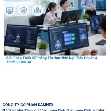
Giải Pháp Thiết Kế Phòng Tin Học Hiện Đại: Tiêu Chuẩn &
Thiết Bị Cần Có
CÔNG TY CỔ PHẦN KAMNEX
VP Hà Nội: Tầng 4, 272 Khương Đình, P. Khương Đình, Hà Nội