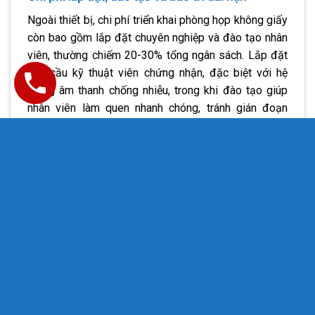
Ngoài thiết bị, chi phí triển khai phòng họp không giấy
còn bao gồm lắp đặt chuyên nghiệp và đào tạo nhân
viên, thường chiếm 20-30% tổng ngân sách. Lắp đặt
yêu cầu kỹ thuật viên chứng nhận, đặc biệt với hệ
thống âm thanh chống nhiễu, trong khi đào tạo giúp
nhân viên làm quen nhanh chóng, tránh gián đoạn
hoạt động. Bảo trì hàng năm, bao gồm cập nhật phần
mềm và kiểm tra thiết bị, có thể thêm 10-15% chi phí
triển khai phòng họp không giấy, nhưng mang lại độ
bền cao và giảm rủi ro hỏng hóc.
Gói cơ bản: Chi phí triển khai phòng họp
không giấy cho startup và doanh
nghiệp nhỏ
Gói cơ bản là lựa chọn lý tưởng cho startup hoặc
doanh nghiệp nhỏ với ngân sách hạn chế, tập trung
vào các tính năng thiết yếu để chuyển đổi số nhanh